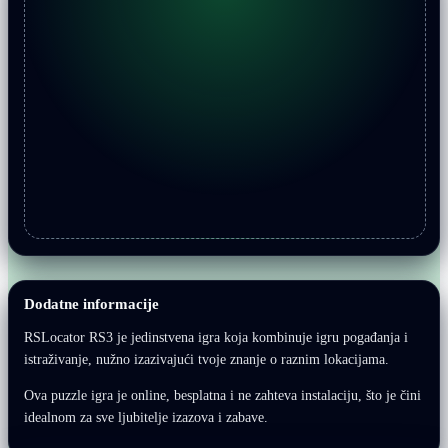
Dodatne informacije
RSLocator RS3 je jedinstvena igra koja kombinuje igru pogađanja i
istraživanje, nužno izazivajući tvoje znanje o raznim lokacijama.
Ova puzzle igra je online, besplatna i ne zahteva instalaciju, što je čini
idealnom za sve ljubitelje izazova i zabave.