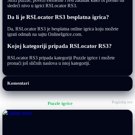
Složi puzzle, poveži elemente i reši zadatak kako bi prešao na
sledeći nivo u igrici RSLocator RS3.
Da li je RSLocator RS3 besplatna igrica?
Da, RSLocator RS3 je besplatna online igrica koju možete
igrati odmah na sajtu OnlineIgrice.com.
Kojoj kategoriji pripada RSLocator RS3?
RSLocator RS3 pripada kategoriji Puzzle igrice i možete
pronaći još sličnih naslova u istoj kategoriji.
Komentari
Pogledaj sve
Još igrica iz kategorije
Puzzle igrice