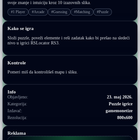
svoje znanje i intuiciju kroz 10 izazovnih slika.
#1 Player
#Arcade
#Guessing
#Matching
#Puzzle
Kako se igra
Složi puzzle, poveži elemente i reši zadatak kako bi prešao na sledeći
nivo u igrici RSLocator RS3.
Kontrole
Pomeri miš da kontrolišeš mapu i sliku.
Info
Objavljeno:
23. maj 2026.
Kategorija:
Puzzle igrice
Izdavač:
gamemonetize
Rezolucija:
800x600
Reklama