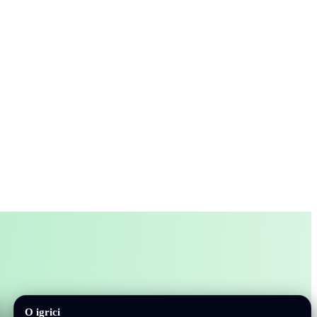
O igrici