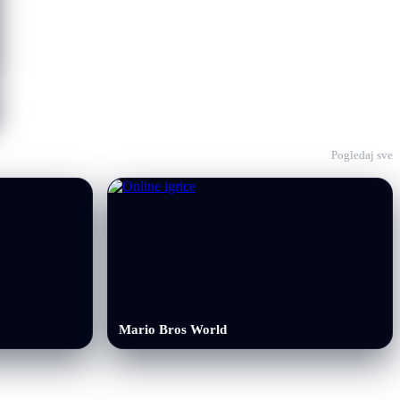
Pogledaj sve
Mario Bros World