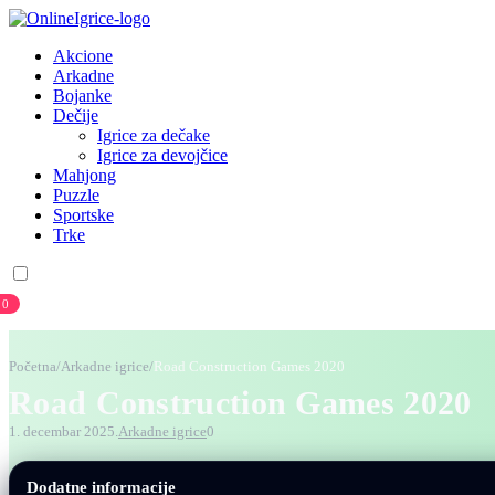
Akcione
Arkadne
Bojanke
Dečije
Igrice za dečake
Igrice za devojčice
Mahjong
Puzzle
Sportske
Trke
0
Prijava
Registracija
Početna
/
Arkadne igrice
/
Road Construction Games 2020
Road Construction Games 2020
1. decembar 2025.
Arkadne igrice
0
Dodatne informacije