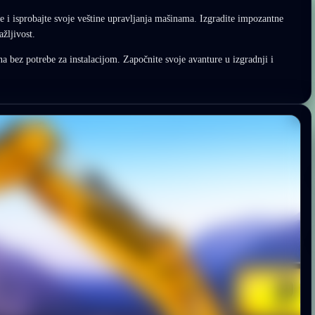
e i isprobajte svoje veštine upravljanja mašinama. Izgradite impozantne
ažljivost.
a bez potrebe za instalacijom. Započnite svoje avanture u izgradnji i