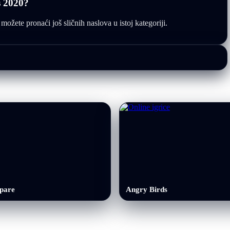
s 2020?
žete pronaći još sličnih naslova u istoj kategoriji.
epare
Angry Birds