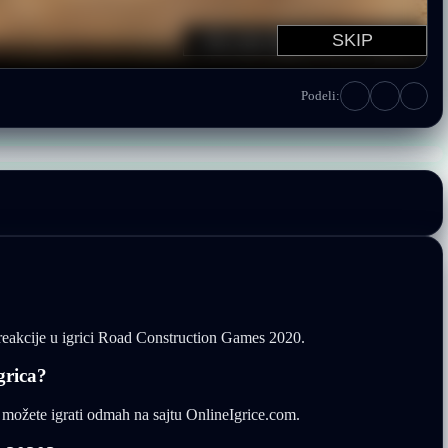
Podeli:
e reakcije u igrici Road Construction Games 2020.
grica?
možete igrati odmah na sajtu OnlineIgrice.com.