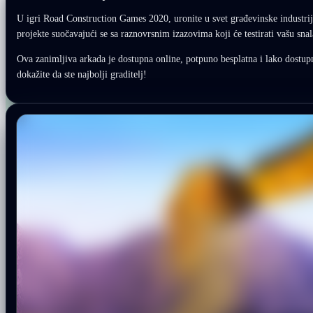
U igri Road Construction Games 2020, uronite u svet građevinske industrij
projekte suočavajući se sa raznovrsnim izazovima koji će testirati vašu snal
Ova zanimljiva arkada je dostupna online, potpuno besplatna i lako dostupn
dokažite da ste najbolji graditelj!