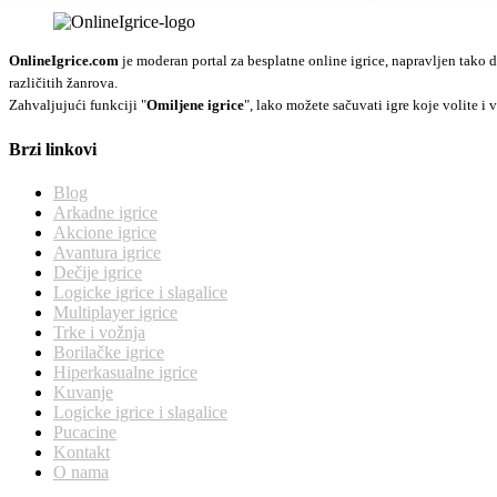
OnlineIgrice.com
je moderan portal za besplatne online igrice, napravljen tako d
različitih žanrova.
Zahvaljujući funkciji "
Omiljene igrice
", lako možete sačuvati igre koje volite i v
Brzi linkovi
Blog
Arkadne igrice
Akcione igrice
Avantura igrice
Dečije igrice
Logicke igrice i slagalice
Multiplayer igrice
Trke i vožnja
Borilačke igrice
Hiperkasualne igrice
Kuvanje
Logicke igrice i slagalice
Pucacine
Kontakt
O nama