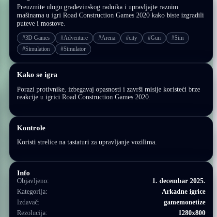
Preuzmite ulogu građevinskog radnika i upravljajte raznim
mašinama u igri Road Construction Games 2020 kako biste izgradili
puteve i mostove.
#3D Games
#Adventure
#Arena
#city
#Gun
#Sim
#Simulation
#Simulator
Kako se igra
Porazi protivnike, izbegavaj opasnosti i završi misije koristeći brze
reakcije u igrici Road Construction Games 2020.
Kontrole
Koristi strelice na tastaturi za upravljanje vozilima.
Info
Objavljeno:
1. decembar 2025.
Kategorija:
Arkadne igrice
Izdavač:
gamemonetize
Rezolucija:
1280x800