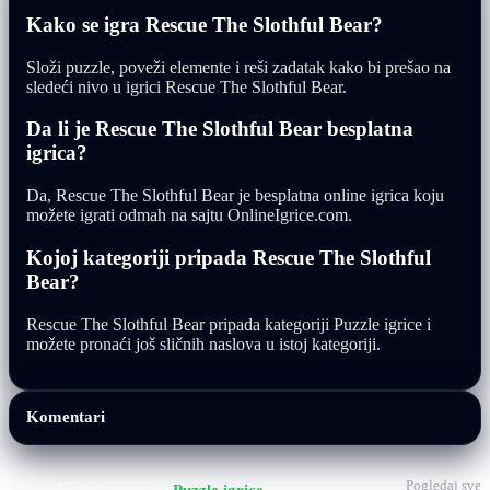
Kako se igra Rescue The Slothful Bear?
Složi puzzle, poveži elemente i reši zadatak kako bi prešao na
sledeći nivo u igrici Rescue The Slothful Bear.
Da li je Rescue The Slothful Bear besplatna
igrica?
Da, Rescue The Slothful Bear je besplatna online igrica koju
možete igrati odmah na sajtu OnlineIgrice.com.
Kojoj kategoriji pripada Rescue The Slothful
Bear?
Rescue The Slothful Bear pripada kategoriji Puzzle igrice i
možete pronaći još sličnih naslova u istoj kategoriji.
Komentari
Pogledaj sve
Još igrica iz kategorije
Puzzle igrice