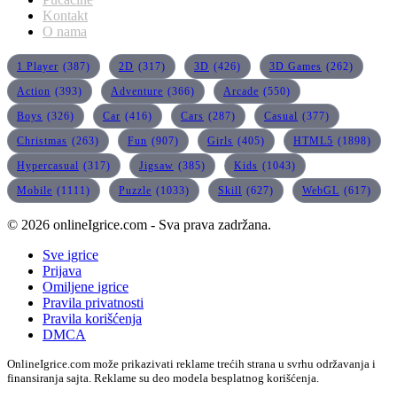
Kontakt
O nama
1 Player
(387)
2D
(317)
3D
(426)
3D Games
(262)
Action
(393)
Adventure
(366)
Arcade
(550)
Boys
(326)
Car
(416)
Cars
(287)
Casual
(377)
Christmas
(263)
Fun
(907)
Girls
(405)
HTML5
(1898)
Hypercasual
(317)
Jigsaw
(385)
Kids
(1043)
Mobile
(1111)
Puzzle
(1033)
Skill
(627)
WebGL
(617)
© 2026 onlineIgrice.com - Sva prava zadržana.
Sve igrice
Prijava
Omiljene igrice
Pravila privatnosti
Pravila korišćenja
DMCA
OnlineIgrice.com može prikazivati reklame trećih strana u svrhu održavanja i
finansiranja sajta. Reklame su deo modela besplatnog korišćenja.