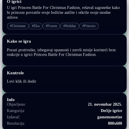
O igrici
U igri Princess Battle For Christmas Fashion, rešavaš zagonetke kako
bi princeze povratile svoje božićne autfite i otkrile svoje modne
stilove.
#Christmas
#Elsa
#Frozen
#Holiday
#Princess
Kako se igra
Porazi protivnike, izbegavaj opasnosti i završi misije koristeći brze
reakcije u igrici Princess Battle For Christmas Fashion.
Kontrole
Levi klik ili dodir
Info
Objavljeno:
21. novembar 2025.
Kategorija:
Dečije igrice
Izdavač:
gamemonetize
Rezolucija:
800x600