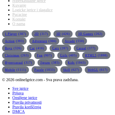
Hiperkasualne igrice
Kuvanje
Logicke igrice i slagalice
Pucacine
Kontakt
O nama
1 Player
(387)
2D
(317)
3D
(426)
3D Games
(262)
Action
(393)
Adventure
(366)
Arcade
(550)
Boys
(326)
Car
(416)
Cars
(287)
Casual
(377)
Christmas
(263)
Fun
(907)
Girls
(405)
HTML5
(1898)
Hypercasual
(317)
Jigsaw
(385)
Kids
(1043)
Mobile
(1111)
Puzzle
(1033)
Skill
(627)
WebGL
(617)
© 2026 onlineIgrice.com - Sva prava zadržana.
Sve igrice
Prijava
Omiljene igrice
Pravila privatnosti
Pravila korišćenja
DMCA