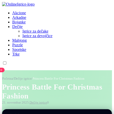
Akcione
Arkadne
Bojanke
Dečije
Igrice za dečake
Igrice za devojčice
Mahjong
Puzzle
Sportske
Trke
0
Početna
/
Dečije igrice
/
Princess Battle For Christmas Fashion
Princess Battle For Christmas
Fashion
21. novembar 2025.
Dečije igrice
0