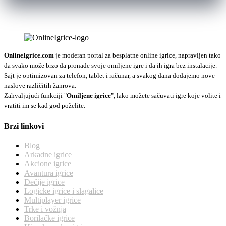
OnlineIgrice.com
je moderan portal za besplatne online igrice, napravljen tako
da svako može brzo da pronađe svoje omiljene igre i da ih igra bez instalacije.
Sajt je optimizovan za telefon, tablet i računar, a svakog dana dodajemo nove
naslove različitih žanrova.
Zahvaljujući funkciji "
Omiljene igrice
", lako možete sačuvati igre koje volite i
vratiti im se kad god poželite.
Brzi linkovi
Blog
Arkadne igrice
Akcione igrice
Avantura igrice
Dečije igrice
Logicke igrice i slagalice
Multiplayer igrice
Trke i vožnja
Borilačke igrice