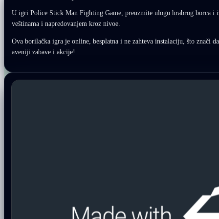
U igri Police Stick Man Fighting Game, preuzmite ulogu hrabrog borca i iz
veštinama i napredovanjem kroz nivoe.
Ova borilačka igra je online, besplatna i ne zahteva instalaciju, što znači
aveniji zabave i akcije!