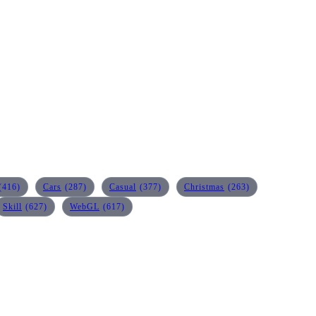
(416)
Cars
(287)
Casual
(377)
Christmas
(263)
Skill
(627)
WebGL
(617)