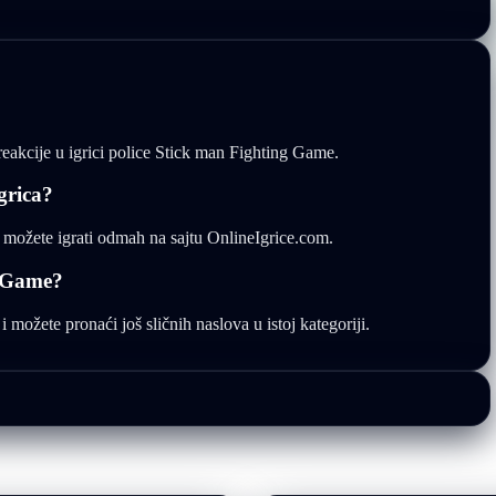
 reakcije u igrici police Stick man Fighting Game.
grica?
 možete igrati odmah na sajtu OnlineIgrice.com.
g Game?
 možete pronaći još sličnih naslova u istoj kategoriji.