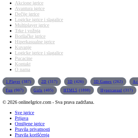
Akcione igrice
Avantura igrice
Dečije igrice
Logicke igrice i slagalice
Multiplayer igrice
Trke i vožnja
Borilačke igrice
Hiperkasualne igrice
Kuvanje
Logicke igrice i slagalice
Pucacine
Kontakt
O nama
1 Player
(387)
2D
(317)
3D
(426)
3D Games
(262)
Ac
Fun
(907)
Girls
(405)
HTML5
(1898)
Hypercasual
(317)
© 2026 onlineIgrice.com - Sva prava zadržana.
Sve igrice
Prijava
Omiljene igrice
Pravila privatnosti
Pravila korišćenja