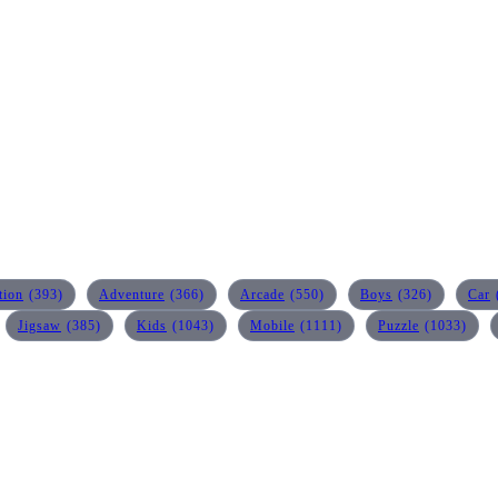
tion
(393)
Adventure
(366)
Arcade
(550)
Boys
(326)
Car
Jigsaw
(385)
Kids
(1043)
Mobile
(1111)
Puzzle
(1033)