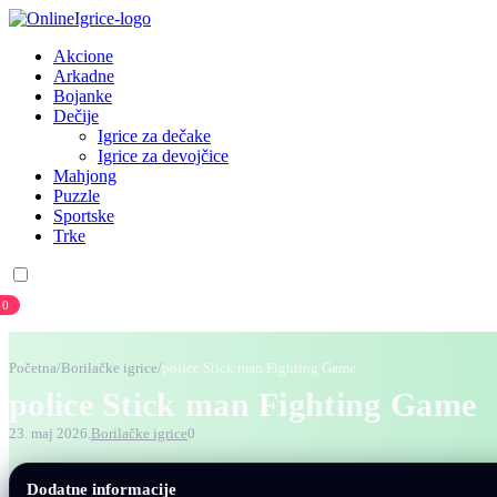
Akcione
Arkadne
Bojanke
Dečije
Igrice za dečake
Igrice za devojčice
Mahjong
Puzzle
Sportske
Trke
0
Prijava
Registracija
Početna
/
Borilačke igrice
/
police Stick man Fighting Game
police Stick man Fighting Game
23. maj 2026.
Borilačke igrice
0
Dodatne informacije