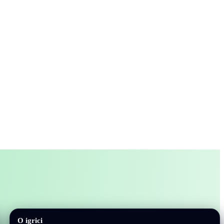
O igrici