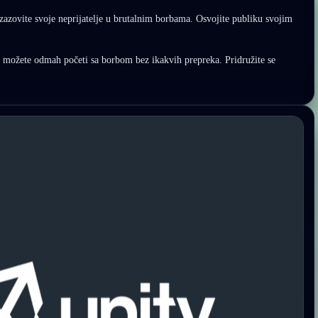
azovite svoje neprijatelje u brutalnim borbama. Osvojite publiku svojim
 da možete odmah početi sa borbom bez ikakvih prepreka. Pridružite se