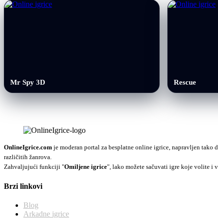
Mr Spy 3D
Rescue
OnlineIgrice.com
je moderan portal za besplatne online igrice, napravljen tako d
različitih žanrova.
Zahvaljujući funkciji "
Omiljene igrice
", lako možete sačuvati igre koje volite i v
Brzi linkovi
Blog
Arkadne igrice