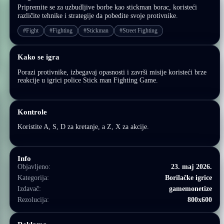
Pripremite se za uzbudljive borbe kao stickman borac, koristeći
različite tehnike i strategije da pobedite svoje protivnike.
#Fight
#Fighting
#Stickman
#Street Fighting
Kako se igra
Porazi protivnike, izbegavaj opasnosti i završi misije koristeći brze
reakcije u igrici police Stick man Fighting Game.
Kontrole
Koristite A, S, D za kretanje, a Z, X za akcije.
Info
Objavljeno:
23. maj 2026.
Kategorija:
Borilačke igrice
Izdavač:
gamemonetize
Rezolucija:
800x600