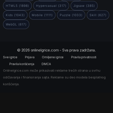
HTML5
(1898)
Hypercasual
(317)
Jigsaw
(385)
Kids
(1043)
Mobile
(1111)
Puzzle
(1033)
Skill
(627)
WebGL
(617)
© 2026 onlineIgrice.com - Sva prava zadržana.
Sve igrice
Prijava
Omiljene igrice
Pravila privatnosti
Pravila korišćenja
DMCA
OnlineIgrice.com može prikazivati reklame trećih strana u svrhu
održavanja i finansiranja sajta. Reklame su deo modela besplatnog
korišćenja.