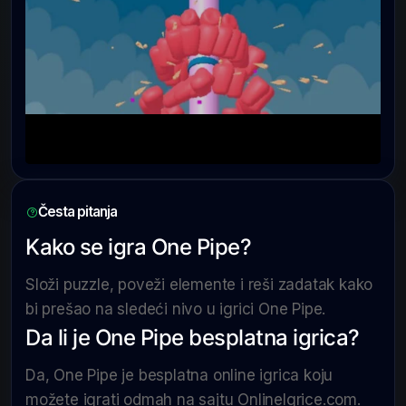
Česta pitanja
Kako se igra One Pipe?
Složi puzzle, poveži elemente i reši zadatak kako
bi prešao na sledeći nivo u igrici One Pipe.
Da li je One Pipe besplatna igrica?
Da, One Pipe je besplatna online igrica koju
možete igrati odmah na sajtu OnlineIgrice.com.