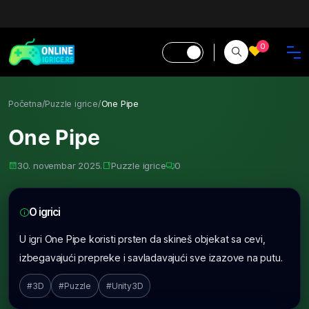
0
Početna
/
Puzzle igrice
/
One Pipe
One Pipe
30. novembar 2025.
Puzzle igrice
0
O igrici
U igri One Pipe koristi prsten da skineš objekat sa cevi,
izbegavajući prepreke i savladavajući sve izazove na putu.
#3D
#Puzzle
#Unity3D