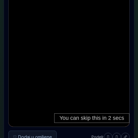
♡ Dodaj u omiljene
Podeli: