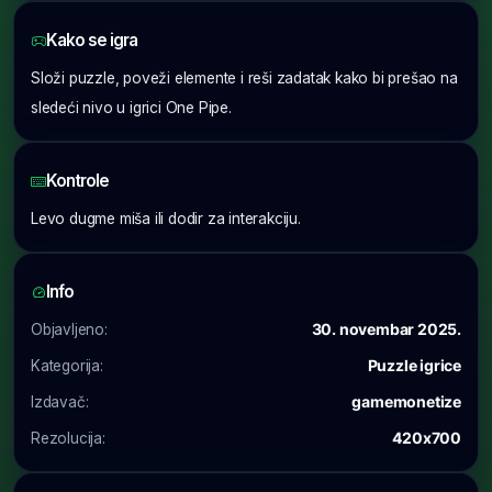
Kako se igra
Složi puzzle, poveži elemente i reši zadatak kako bi prešao na
sledeći nivo u igrici One Pipe.
Kontrole
Levo dugme miša ili dodir za interakciju.
Info
Objavljeno:
30. novembar 2025.
Kategorija:
Puzzle igrice
Izdavač:
gamemonetize
Rezolucija:
420x700