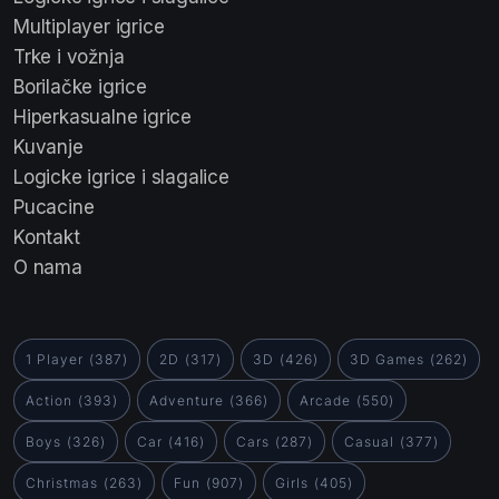
Multiplayer igrice
Trke i vožnja
Borilačke igrice
Hiperkasualne igrice
Kuvanje
Logicke igrice i slagalice
Pucacine
Kontakt
O nama
1 Player
(387)
2D
(317)
3D
(426)
3D Games
(262)
Action
(393)
Adventure
(366)
Arcade
(550)
Boys
(326)
Car
(416)
Cars
(287)
Casual
(377)
Christmas
(263)
Fun
(907)
Girls
(405)