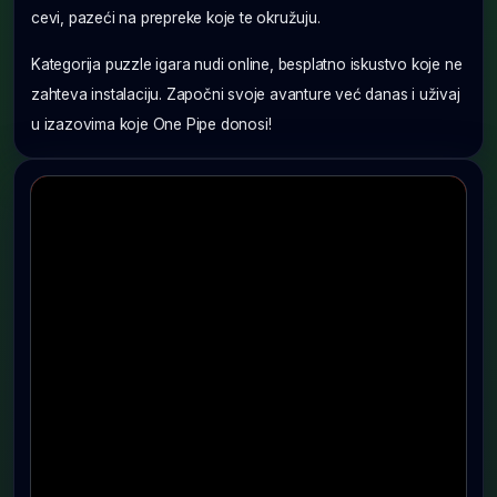
cevi, pazeći na prepreke koje te okružuju.
Kategorija puzzle igara nudi online, besplatno iskustvo koje ne
zahteva instalaciju. Započni svoje avanture već danas i uživaj
u izazovima koje One Pipe donosi!