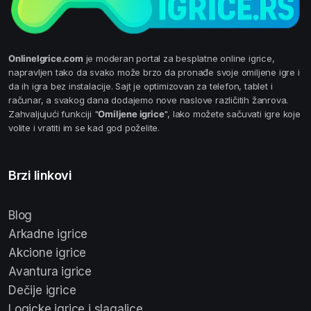
OnlineIgrice.com
je moderan portal za besplatne online igrice,
napravljen tako da svako može brzo da pronađe svoje omiljene igre i
da ih igra bez instalacije. Sajt je optimizovan za telefon, tablet i
računar, a svakog dana dodajemo nove naslove različitih žanrova.
Zahvaljujući funkciji "
Omiljene igrice
", lako možete sačuvati igre koje
volite i vratiti im se kad god poželite.
Brzi linkovi
Blog
Arkadne igrice
Akcione igrice
Avantura igrice
Dečije igrice
Logicke igrice i slagalice