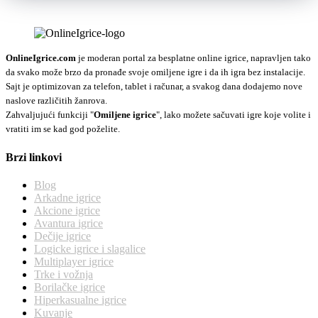
OnlineIgrice.com
je moderan portal za besplatne online igrice, napravljen tako
da svako može brzo da pronađe svoje omiljene igre i da ih igra bez instalacije.
Sajt je optimizovan za telefon, tablet i računar, a svakog dana dodajemo nove
naslove različitih žanrova.
Zahvaljujući funkciji "
Omiljene igrice
", lako možete sačuvati igre koje volite i
vratiti im se kad god poželite.
Brzi linkovi
Blog
Arkadne igrice
Akcione igrice
Avantura igrice
Dečije igrice
Logicke igrice i slagalice
Multiplayer igrice
Trke i vožnja
Borilačke igrice
Hiperkasualne igrice
Kuvanje