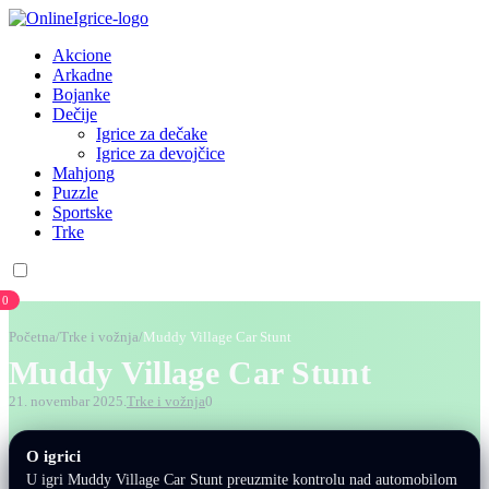
Akcione
Arkadne
Bojanke
Dečije
Igrice za dečake
Igrice za devojčice
Mahjong
Puzzle
Sportske
Trke
0
Početna
/
Trke i vožnja
/
Muddy Village Car Stunt
Muddy Village Car Stunt
21. novembar 2025.
Trke i vožnja
0
O igrici
U igri Muddy Village Car Stunt preuzmite kontrolu nad automobilom