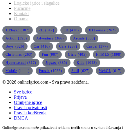
Logicke igrice i slagalice
Pucacine
Kontakt
O nama
1 Player
(387)
2D
(317)
3D
(426)
3D Games
(262)
Action
(393)
Adventure
(366)
Arcade
(550)
Boys
(326)
Car
(416)
Cars
(287)
Casual
(377)
Christmas
(263)
Fun
(907)
Girls
(405)
HTML5
(1898)
Hypercasual
(317)
Jigsaw
(385)
Kids
(1043)
Mobile
(1111)
Puzzle
(1033)
Skill
(627)
WebGL
(617)
© 2026 onlineIgrice.com - Sva prava zadržana.
Sve igrice
Prijava
Omiljene igrice
Pravila privatnosti
Pravila korišćenja
DMCA
OnlineIgrice.com može prikazivati reklame trećih strana u svrhu održavanja i