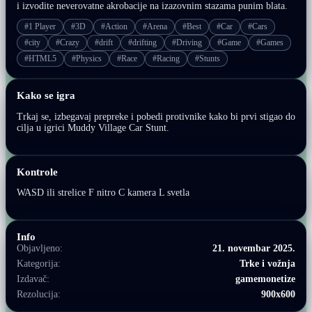
i izvodite neverovatne akrobacije na izazovnim stazama punim blata.
#1 Player
#3D
#Action
#Arena
#Best
#Car
#Cars
#city
#Crazy
#drift
#drifting
#Driving
#Game
#Games
#HTML5
#Physics
#Race
#Racing
#Stunts
Kako se igra
Trkaj se, izbegavaj prepreke i pobedi protivnike kako bi prvi stigao do
cilja u igrici Muddy Village Car Stunt.
Kontrole
WASD ili strelice F nitro C kamera L svetla
Info
Objavljeno:
21. novembar 2025.
Kategorija:
Trke i vožnja
Izdavač:
gamemonetize
Rezolucija:
900x600