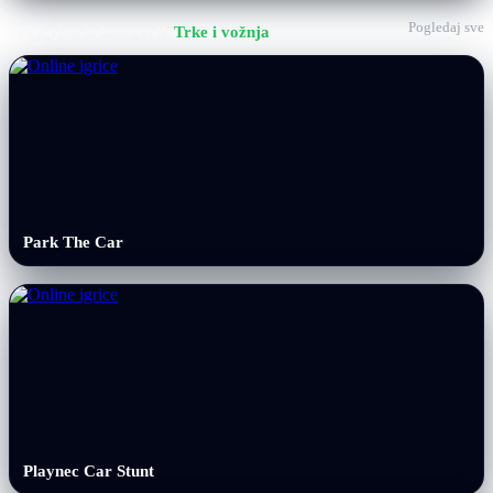
Pogledaj sve
Još igrica iz kategorije
Trke i vožnja
Park The Car
Playnec Car Stunt