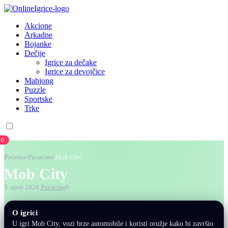
Akcione
Arkadne
Bojanke
Dečije
Igrice za dečake
Igrice za devojčice
Mahjong
Puzzle
Sportske
Trke
0
Početna
/
Pucacine
/
Mob City
Mob City
5. april 2026.
Pucacine
0
O igrici
U igri Mob City, vozi brze automobile i koristi oružje kako bi završio