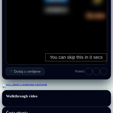
♡ Dodaj u omiljene
Podeli:
Walkthrough video
Česta pitanja