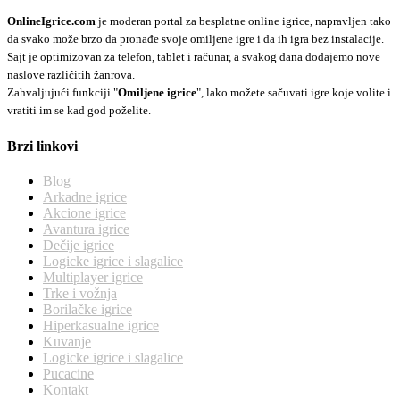
OnlineIgrice.com
je moderan portal za besplatne online igrice, napravljen tako
da svako može brzo da pronađe svoje omiljene igre i da ih igra bez instalacije.
Sajt je optimizovan za telefon, tablet i računar, a svakog dana dodajemo nove
naslove različitih žanrova.
Zahvaljujući funkciji "
Omiljene igrice
", lako možete sačuvati igre koje volite i
vratiti im se kad god poželite.
Brzi linkovi
Blog
Arkadne igrice
Akcione igrice
Avantura igrice
Dečije igrice
Logicke igrice i slagalice
Multiplayer igrice
Trke i vožnja
Borilačke igrice
Hiperkasualne igrice
Kuvanje
Logicke igrice i slagalice
Pucacine
Kontakt