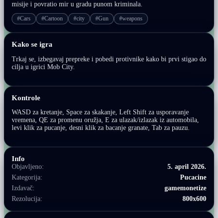
misije i povratio mir u gradu punom kriminala.
#Cars
#Cartoon
#city
#Gun
#weapons
Kako se igra
Trkaj se, izbegavaj prepreke i pobedi protivnike kako bi prvi stigao do
cilja u igrici Mob City.
Kontrole
WASD za kretanje, Space za skakanje, Left Shift za usporavanje
vremena, QE za promenu oružja, E za ulazak/izlazak iz automobila,
levi klik za pucanje, desni klik za bacanje granate, Tab za pauzu.
Info
Objavljeno:
5. april 2026.
Kategorija:
Pucacine
Izdavač:
gamemonetize
Rezolucija:
800x600