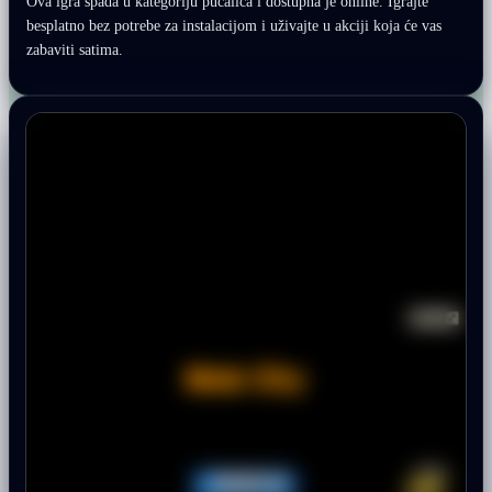
Ova igra spada u kategoriju pucalica i dostupna je online. Igrajte
besplatno bez potrebe za instalacijom i uživajte u akciji koja će vas
zabaviti satima.