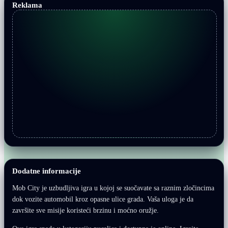
Reklama
Dodatne informacije
Mob City je uzbudljiva igra u kojoj se suočavate sa raznim zločincima
dok vozite automobil kroz opasne ulice grada. Vaša uloga je da
završite sve misije koristeći brzinu i moćno oružje.