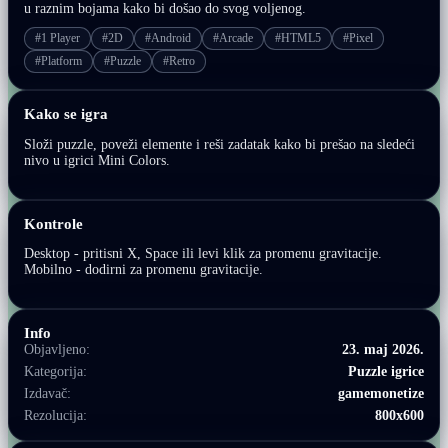
u raznim bojama kako bi došao do svog voljenog.
#1 Player
#2D
#Android
#Arcade
#HTML5
#Pixel
#Platform
#Puzzle
#Retro
Kako se igra
Složi puzzle, poveži elemente i reši zadatak kako bi prešao na sledeći
nivo u igrici Mini Colors.
Kontrole
Desktop - pritisni X, Space ili levi klik za promenu gravitacije.
Mobilno - dodirni za promenu gravitacije.
Info
Objavljeno:
23. maj 2026.
Kategorija:
Puzzle igrice
Izdavač:
gamemonetize
Rezolucija:
800x600