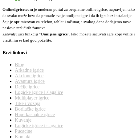
OnlineIgrice.com
je moderan portal za besplatne online igrice, napravljen tako
da svako može brzo da pronađe svoje omiljene igre i da ih igra bez instalacije.
Sajt je optimizovan za telefon, tablet i računar, a svakog dana dodajemo nove
naslove različitih žanrova.
Zahvaljujući funkciji "
Omiljene igrice
", lako možete sačuvati igre koje volite i
vratiti im se kad god poželite.
Brzi linkovi
Blog
Arkadne igrice
Akcione igrice
Avantura igrice
Dečije igrice
Logicke igrice i slagalice
Multiplayer igrice
Trke i vožnja
Borilačke igrice
Hiperkasualne igrice
Kuvanje
Logicke igrice i slagalice
Pucacine
Kontakt