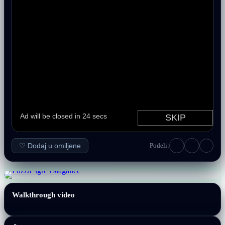
♡ Dodaj u omiljene
Podeli:
Walkthrough video