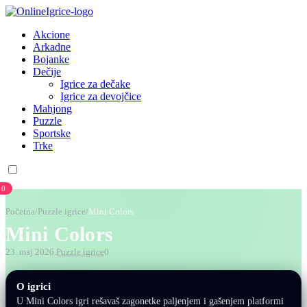
Akcione
Arkadne
Bojanke
Dečije
Igrice za dečake
Igrice za devojčice
Mahjong
Puzzle
Sportske
Trke
0
Početna
/
Puzzle igrice
/
Mini Colors
Mini Colors
23. maj 2026.
Puzzle igrice
0
O igrici
U Mini Colors igri rešavaš zagonetke paljenjem i gašenjem platformi