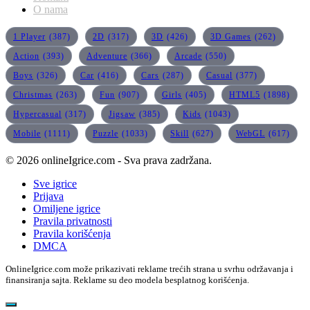
O nama
1 Player
(387)
2D
(317)
3D
(426)
3D Games
(262)
Action
(393)
Adventure
(366)
Arcade
(550)
Boys
(326)
Car
(416)
Cars
(287)
Casual
(377)
Christmas
(263)
Fun
(907)
Girls
(405)
HTML5
(1898)
Hypercasual
(317)
Jigsaw
(385)
Kids
(1043)
Mobile
(1111)
Puzzle
(1033)
Skill
(627)
WebGL
(617)
© 2026 onlineIgrice.com - Sva prava zadržana.
Sve igrice
Prijava
Omiljene igrice
Pravila privatnosti
Pravila korišćenja
DMCA
OnlineIgrice.com može prikazivati reklame trećih strana u svrhu održavanja i
finansiranja sajta. Reklame su deo modela besplatnog korišćenja.