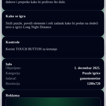
duhove i prepreke kako bi preživeo što duže.
Kako se igra
Složi puzzle, poveži elemente i reši zadatak kako bi prešao na sledeći
nivo u igrici Long Night Distance.
Kontrole
Koristi TOUCH BUTTON za kretanje.
Info
Objavljeno:
1. decembar 2025.
Kategorija:
Puzzle igrice
Izdavač:
gamemonetize
Rezolucija:
1280x720
Reklama