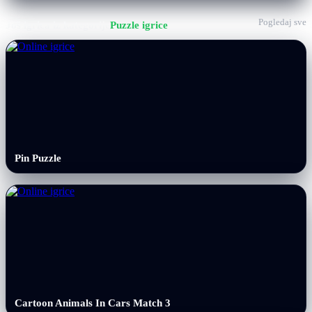
Pogledaj sve
Još igrica iz kategorije
Puzzle igrice
Pin Puzzle
Cartoon Animals In Cars Match 3