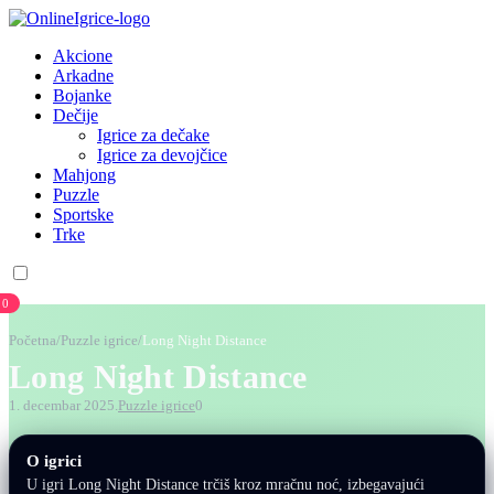
Akcione
Arkadne
Bojanke
Dečije
Igrice za dečake
Igrice za devojčice
Mahjong
Puzzle
Sportske
Trke
0
Početna
/
Puzzle igrice
/
Long Night Distance
Long Night Distance
1. decembar 2025.
Puzzle igrice
0
O igrici
U igri Long Night Distance trčiš kroz mračnu noć, izbegavajući