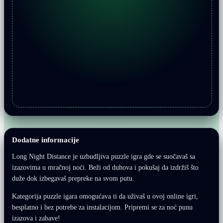
Dodatne informacije
Long Night Distance je uzbudljiva puzzle igra gde se suočavaš sa
izazovima u mračnoj noći. Beži od duhova i pokušaj da izdržiš što
duže dok izbegavaš prepreke na svom putu.
Kategorija puzzle igara omogućava ti da uživaš u ovoj online igri,
besplatno i bez potrebe za instalacijom. Pripremi se za noć punu
izazova i zabave!