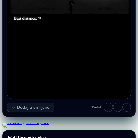
♡ Dodaj u omiljene
Podeli:
Walkthrough video