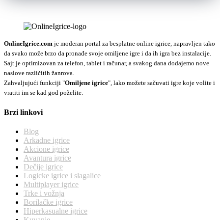
OnlineIgrice.com
je moderan portal za besplatne online igrice, napravljen tako
da svako može brzo da pronađe svoje omiljene igre i da ih igra bez instalacije.
Sajt je optimizovan za telefon, tablet i računar, a svakog dana dodajemo nove
naslove različitih žanrova.
Zahvaljujući funkciji "
Omiljene igrice
", lako možete sačuvati igre koje volite i
vratiti im se kad god poželite.
Brzi linkovi
Blog
Arkadne igrice
Akcione igrice
Avantura igrice
Dečije igrice
Logicke igrice i slagalice
Multiplayer igrice
Trke i vožnja
Borilačke igrice
Hiperkasualne igrice
Kuvanje