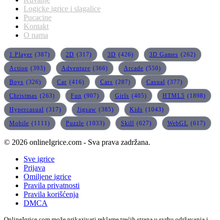
Logicke igrice i slagalice
Pucacine
Kontakt
O nama
1 Player
(387)
2D
(317)
3D
(426)
3D Games
(262)
Action
(393)
Adventure
(366)
Arcade
(550)
Boys
(326)
Car
(416)
Cars
(287)
Casual
(377)
Christmas
(263)
Fun
(907)
Girls
(405)
HTML5
(1898)
Hypercasual
(317)
Jigsaw
(385)
Kids
(1043)
Mobile
(1111)
Puzzle
(1033)
Skill
(627)
WebGL
(617)
© 2026 onlineIgrice.com - Sva prava zadržana.
Sve igrice
Prijava
Omiljene igrice
Pravila privatnosti
Pravila korišćenja
DMCA
OnlineIgrice.com može prikazivati reklame trećih strana u svrhu održavanja i