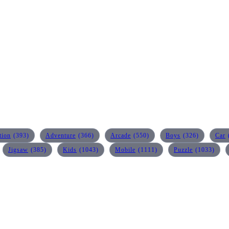
tion
(393)
Adventure
(366)
Arcade
(550)
Boys
(326)
Car
Jigsaw
(385)
Kids
(1043)
Mobile
(1111)
Puzzle
(1033)