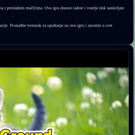
ma i preslatkim mačićima. Ova igra donosi radost i veselje dok sastavljate
lacije. Pronađite trenutak za opuštanje uz ovu igru i zaronite u svet