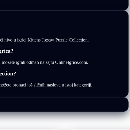
ći nivo u igrici Kittens Jigsaw Puzzle Collection.
grica?
ju možete igrati odmah na sajtu OnlineIgrice.com.
ection?
ožete pronaći još sličnih naslova u istoj kategoriji.