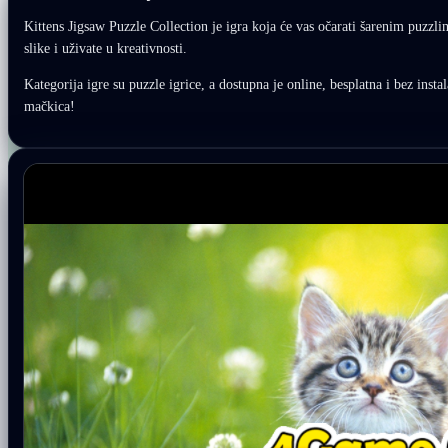
Kittens Jigsaw Puzzle Collection je igra koja će vas očarati šarenim puzzli
slike i uživate u kreativnosti.
Kategorija igre su puzzle igrice, a dostupna je online, besplatna i bez insta
mačkica!