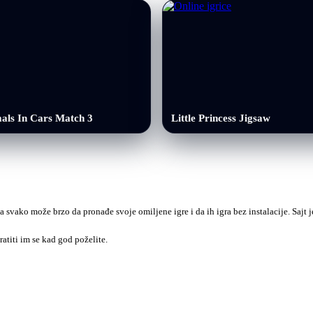
als In Cars Match 3
Little Princess Jigsaw
a svako može brzo da pronađe svoje omiljene igre i da ih igra bez instalacije. Sajt
ratiti im se kad god poželite.