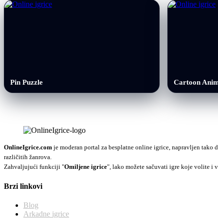
Pin Puzzle
Cartoon Anim
OnlineIgrice.com
je moderan portal za besplatne online igrice, napravljen tako d
različitih žanrova.
Zahvaljujući funkciji "
Omiljene igrice
", lako možete sačuvati igre koje volite i v
Brzi linkovi
Blog
Arkadne igrice