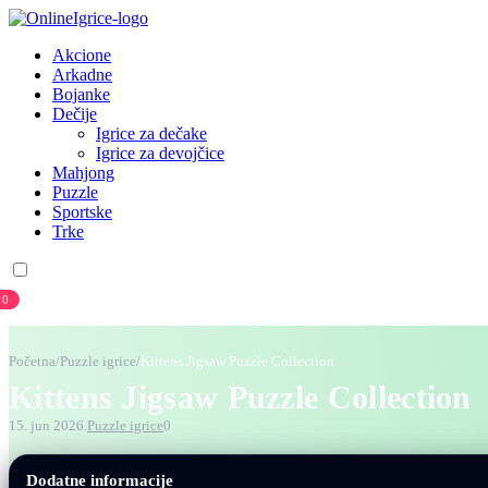
Akcione
Arkadne
Bojanke
Dečije
Igrice za dečake
Igrice za devojčice
Mahjong
Puzzle
Sportske
Trke
0
Prijava
Registracija
Početna
/
Puzzle igrice
/
Kittens Jigsaw Puzzle Collection
Kittens Jigsaw Puzzle Collection
15. jun 2026.
Puzzle igrice
0
Dodatne informacije