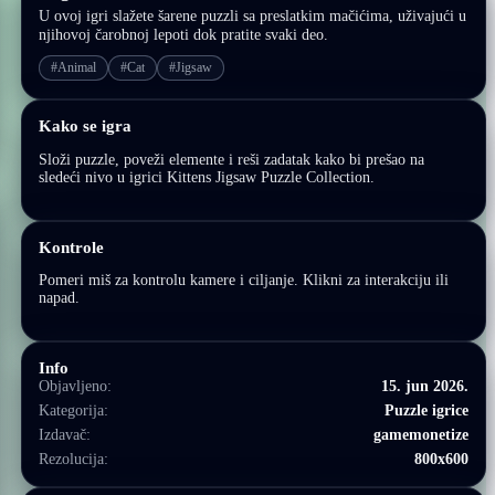
U ovoj igri slažete šarene puzzli sa preslatkim mačićima, uživajući u
njihovoj čarobnoj lepoti dok pratite svaki deo.
#Animal
#Cat
#Jigsaw
Kako se igra
Složi puzzle, poveži elemente i reši zadatak kako bi prešao na
sledeći nivo u igrici Kittens Jigsaw Puzzle Collection.
Kontrole
Pomeri miš za kontrolu kamere i ciljanje. Klikni za interakciju ili
napad.
Info
Objavljeno:
15. jun 2026.
Kategorija:
Puzzle igrice
Izdavač:
gamemonetize
Rezolucija:
800x600