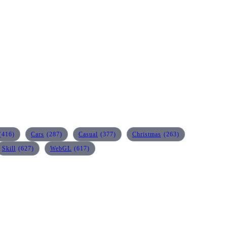
(416)
Cars
(287)
Casual
(377)
Christmas
(263)
Skill
(627)
WebGL
(617)