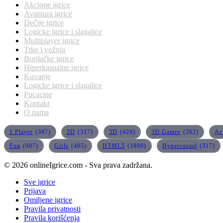
Akcione igrice
Avantura igrice
Dečije igrice
Logicke igrice i slagalice
Multiplayer igrice
Trke i vožnja
Borilačke igrice
Hiperkasualne igrice
Kuvanje
Logicke igrice i slagalice
Pucacine
Kontakt
O nama
1 Player
(387)
2D
(317)
3D
(426)
3D Games
(262)
Ac
Fun
(907)
Girls
(405)
HTML5
(1898)
Hypercasual
(317)
© 2026 onlineIgrice.com - Sva prava zadržana.
Sve igrice
Prijava
Omiljene igrice
Pravila privatnosti
Pravila korišćenja