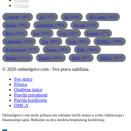
Kontakt
O nama
1 Player
(387)
2D
(317)
3D
(426)
3D Games
(262)
Action
(393)
Adventure
(366)
Arcade
(550)
Boys
(326)
Car
(416)
Cars
(287)
Casual
(377)
Christmas
(263)
Fun
(907)
Girls
(405)
HTML5
(1898)
Hypercasual
(317)
Jigsaw
(385)
Kids
(1043)
Mobile
(1111)
Puzzle
(1033)
Skill
(627)
WebGL
(617)
© 2026 onlineIgrice.com - Sva prava zadržana.
Sve igrice
Prijava
Omiljene igrice
Pravila privatnosti
Pravila korišćenja
DMCA
OnlineIgrice.com može prikazivati reklame trećih strana u svrhu održavanja i
finansiranja sajta. Reklame su deo modela besplatnog korišćenja.