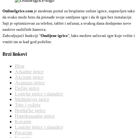
OnlineIgrice.com
je moderan portal za besplatne online igrice, napravljen tako
da svako može brzo da pronađe svoje omiljene igre i da ih igra bez instalacije.
Sajt je optimizovan za telefon, tablet i računar, a svakog dana dodajemo nove
naslove različitih žanrova.
Zahvaljujući funkciji "
Omiljene igrice
", lako možete sačuvati igre koje volite i
vratiti im se kad god poželite.
Brzi linkovi
Blog
Arkadne igrice
Akcione igrice
Avantura igrice
Dečije igrice
Logicke igrice i slagalice
Multiplayer igrice
Trke i vožnja
Borilačke igrice
Hiperkasualne igrice
Kuvanje
Logicke igrice i slagalice
Pucacine