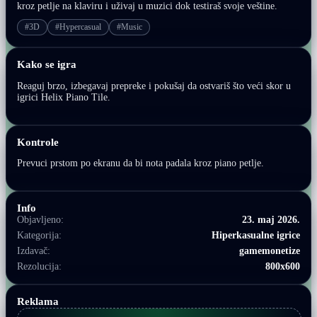
kroz petlje na klaviru i uživaj u muzici dok testiraš svoje veštine.
#3D
#Hypercasual
#Music
Kako se igra
Reaguj brzo, izbegavaj prepreke i pokušaj da ostvariš što veći skor u
igrici Helix Piano Tile.
Kontrole
Prevuci prstom po ekranu da bi nota padala kroz piano petlje.
Info
Objavljeno:
23. maj 2026.
Kategorija:
Hiperkasualne igrice
Izdavač:
gamemonetize
Rezolucija:
800x600
Reklama