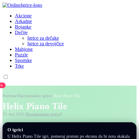
Akcione
Arkadne
Bojanke
Dečije
Igrice za dečake
Igrice za devojčice
Mahjong
Puzzle
Sportske
Trke
0
Početna
/
Hiperkasualne igrice
/
Helix Piano Tile
Helix Piano Tile
23. maj 2026.
Hiperkasualne igrice
0
O igrici
U Helix Piano Tile igri, pomeraj prstom po ekranu da bi nota skakala