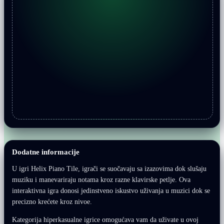
Dodatne informacije
U igri Helix Piano Tile, igrači se suočavaju sa izazovima dok slušaju
muziku i manevariraju notama kroz razne klavirske petlje. Ova
interaktivna igra donosi jedinstveno iskustvo uživanja u muzici dok se
precizno krećete kroz nivoe.
Kategorija hiperkasualne igrice omogućava vam da uživate u ovoj