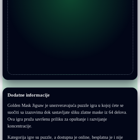
Dodatne informacije
Golden Mask Jigsaw je unezveravajuća puzzle igra u kojoj ćete se
suočiti sa izazovima dok sastavljate sliku zlatne maske iz 64 delova.
Ova igra pruža savršenu priliku za opuštanje i razvijanje
koncentracije.
Kategorija igre su puzzle, a dostupna je online, besplatna je i nije