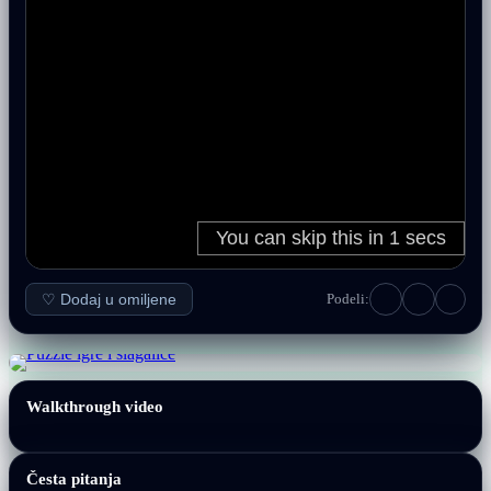
♡ Dodaj u omiljene
Podeli:
Walkthrough video
Česta pitanja