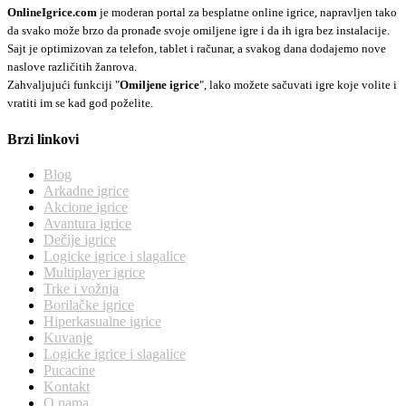
OnlineIgrice.com
je moderan portal za besplatne online igrice, napravljen tako
da svako može brzo da pronađe svoje omiljene igre i da ih igra bez instalacije.
Sajt je optimizovan za telefon, tablet i računar, a svakog dana dodajemo nove
naslove različitih žanrova.
Zahvaljujući funkciji "
Omiljene igrice
", lako možete sačuvati igre koje volite i
vratiti im se kad god poželite.
Brzi linkovi
Blog
Arkadne igrice
Akcione igrice
Avantura igrice
Dečije igrice
Logicke igrice i slagalice
Multiplayer igrice
Trke i vožnja
Borilačke igrice
Hiperkasualne igrice
Kuvanje
Logicke igrice i slagalice
Pucacine
Kontakt
O nama