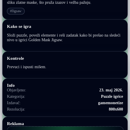
sliku zlatne maske, što pruža izazov i vežba pažnju.
#Jigsaw
Kako se igra
Složi puzzle, poveži elemente i reši zadatak kako bi prešao na sledeći
nivo u igrici Golden Mask Jigsaw.
Kontrole
Prevuci i ispusti mišem.
Info
Objavljeno:
23. maj 2026.
Kategorija:
Puzzle igrice
Izdavač:
gamemonetize
Rezolucija:
800x600
Reklama