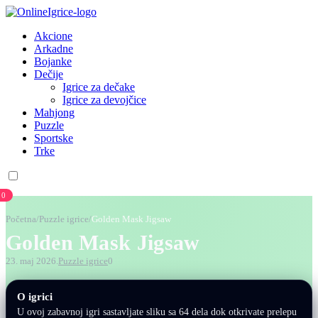
Akcione
Arkadne
Bojanke
Dečije
Igrice za dečake
Igrice za devojčice
Mahjong
Puzzle
Sportske
Trke
0
Početna
/
Puzzle igrice
/
Golden Mask Jigsaw
Golden Mask Jigsaw
23. maj 2026.
Puzzle igrice
0
O igrici
U ovoj zabavnoj igri sastavljate sliku sa 64 dela dok otkrivate prelepu