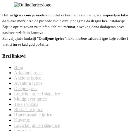
OnlineIgrice.com
je moderan portal za besplatne online igrice, napravljen tako
da svako može brzo da pronađe svoje omiljene igre i da ih igra bez instalacije.
Sajt je optimizovan za telefon, tablet i računar, a svakog dana dodajemo nove
naslove različitih žanrova.
Zahvaljujući funkciji "
Omiljene igrice
", lako možete sačuvati igre koje volite i
vratiti im se kad god poželite.
Brzi linkovi
Blog
Arkadne igrice
Akcione igrice
Avantura igrice
Dečije igrice
Logicke igrice i slagalice
Multiplayer igrice
Trke i vožnja
Borilačke igrice
Hiperkasualne igrice
Kuvanje
Logicke igrice i slagalice
Pucacine