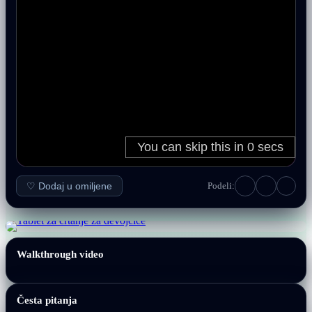
♡ Dodaj u omiljene
Podeli:
Walkthrough video
Česta pitanja