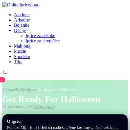
Akcione
Arkadne
Bojanke
Dečije
Igrice za dečake
Igrice za devojčice
Mahjong
Puzzle
Sportske
Trke
0
Početna
/
Dečije igrice
/
Get Ready For Halloween
Get Ready For Halloween
21. novembar 2025.
Dečije igrice
0
O igrici
Pomozi Miji, Emi i Beli da nađu savršene kostime za Noć veštica u