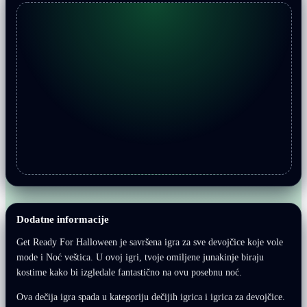
Dodatne informacije
Get Ready For Halloween je savršena igra za sve devojčice koje vole
mode i Noć veštica. U ovoj igri, tvoje omiljene junakinje biraju
kostime kako bi izgledale fantastično na ovu posebnu noć.
Ova dečija igra spada u kategoriju dečijih igrica i igrica za devojčice.