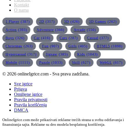
Kontakt
O nama
1 Player
(387)
2D
(317)
3D
(426)
3D Games
(262)
Action
(393)
Adventure
(366)
Arcade
(550)
Boys
(326)
Car
(416)
Cars
(287)
Casual
(377)
Christmas
(263)
Fun
(907)
Girls
(405)
HTML5
(1898)
Hypercasual
(317)
Jigsaw
(385)
Kids
(1043)
Mobile
(1111)
Puzzle
(1033)
Skill
(627)
WebGL
(617)
© 2026 onlineIgrice.com - Sva prava zadržana.
Sve igrice
Prijava
Omiljene igrice
Pravila privatnosti
Pravila korišćenja
DMCA
OnlineIgrice.com može prikazivati reklame trećih strana u svrhu održavanja i
finansiranja sajta. Reklame su deo modela besplatnog korišćenja.