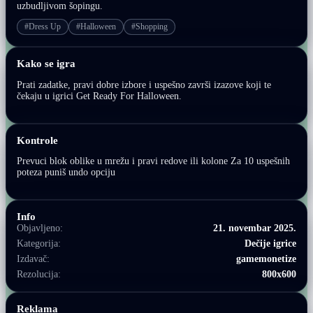
uzbudljivom šopingu.
#Dress Up
#Halloween
#Shopping
Kako se igra
Prati zadatke, pravi dobre izbore i uspešno završi izazove koji te
čekaju u igrici Get Ready For Halloween.
Kontrole
Prevuci blok oblike u mrežu i pravi redove ili kolone Za 10 uspešnih
poteza puniš undo opciju
Info
Objavljeno:
21. novembar 2025.
Kategorija:
Dečije igrice
Izdavač:
gamemonetize
Rezolucija:
800x600
Reklama