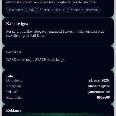
eliminišeš protivnike i pokušavaš da ostaneš na vrhu što duže.
#.io Games
#3D
#Action
#Casual
#Game
#Platform
Kako se igra
Porazi protivnike, izbegavaj opasnosti i završi misije koristeći brze
reakcije u igrici Fall Bros.
Kontrole
WASD za kretanje, SPACE za skakanje.
Info
Objavljeno:
23. maj 2026.
Kategorija:
Akcione igrice
Izdavač:
gamemonetize
Rezolucija:
800x600
Reklama