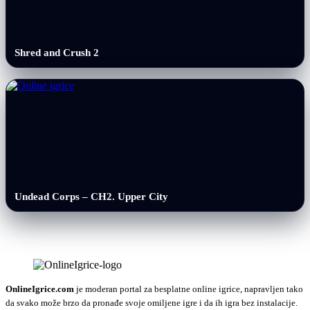
Shred and Crush 2
Undead Corps – CH2. Upper City
OnlineIgrice.com
je moderan portal za besplatne online igrice, napravljen tako
da svako može brzo da pronađe svoje omiljene igre i da ih igra bez instalacije.