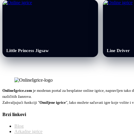
Little Princess Jigsaw
Line Driver
OnlineIgrice.com
je moderan portal za besplatne online igrice, napravljen tako d
različitih žanrova.
Zahvaljujući funkciji "
Omiljene igrice
", lako možete sačuvati igre koje volite i v
Brzi linkovi
Blog
Arkadne igrice