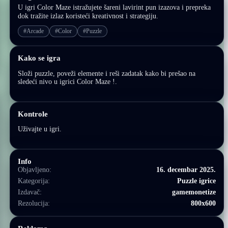
U igri Color Maze istražujete šareni lavirint pun izazova i prepreka
dok tražite izlaz koristeći kreativnost i strategiju.
#Arcade
#Color
#Puzzle
Kako se igra
Složi puzzle, poveži elemente i reši zadatak kako bi prešao na
sledeći nivo u igrici Color Maze !.
Kontrole
Uživajte u igri.
Info
Objavljeno:
16. decembar 2025.
Kategorija:
Puzzle igrice
Izdavač:
gamemonetize
Rezolucija:
800x600