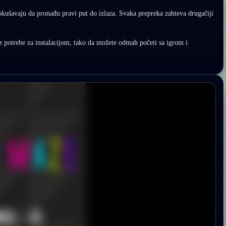
kušavaju da pronađu pravi put do izlaza. Svaka prepreka zahteva drugačiji
ez potrebe za instalacijom, tako da možete odmah početi sa igrom i