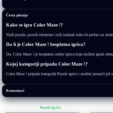
Česta pitanja
Kako se igra Color Maze !?
Složi puzzle, poveži elemente i reši zadatak kako bi prešao na slede
Da li je Color Maze ! besplatna igrica?
Da, Color Maze ! je besplatna online igrica koju možete igrati odm
Kojoj kategoriji pripada Color Maze !?
Color Maze ! pripada kategoriji Puzzle igrice i možete pronaći još sl
Komentari
Još igrica iz kategorije
Puzzle igrice