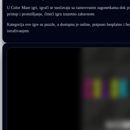
U Color Maze igri, igrači se suočavaju sa raznovrsnim zagonetkama dok po
pristup i promišljanje, čineći igru izuzetno zabavnom.
Kategorija ove igre su puzzle, a dostupna je online, potpuno besplatno i b
istraživanjem.