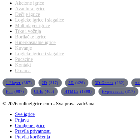
Akcione igrice
Avantura igrice
Dečije igrice
Logicke igrice i slagalice
Multiplayer igrice
Trke i vožnja
Borilačke igrice
Hiperkasualne igrice
Kuvanje
Logicke igrice i slagalice
Pucacine
Kontakt
O nama
1 Player
(387)
2D
(317)
3D
(426)
3D Games
(262)
Ac
Fun
(907)
Girls
(405)
HTML5
(1898)
Hypercasual
(317)
© 2026 onlineIgrice.com - Sva prava zadržana.
Sve igrice
Prijava
Omiljene igrice
Pravila privatnosti
Pravila korišćenja