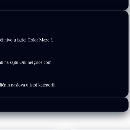
ći nivo u igrici Color Maze !.
ah na sajtu OnlineIgrice.com.
ičnih naslova u istoj kategoriji.