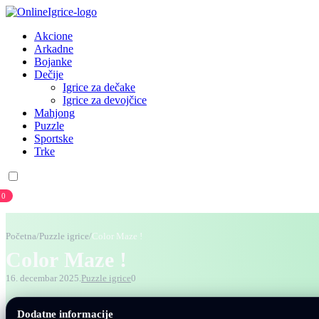
Akcione
Arkadne
Bojanke
Dečije
Igrice za dečake
Igrice za devojčice
Mahjong
Puzzle
Sportske
Trke
0
Prijava
Registracija
Početna
/
Puzzle igrice
/
Color Maze !
Color Maze !
16. decembar 2025.
Puzzle igrice
0
Dodatne informacije