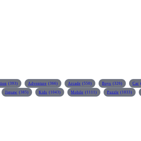
tion
(393)
Adventure
(366)
Arcade
(550)
Boys
(326)
Car
Jigsaw
(385)
Kids
(1043)
Mobile
(1111)
Puzzle
(1033)