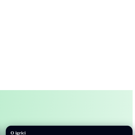
O igrici