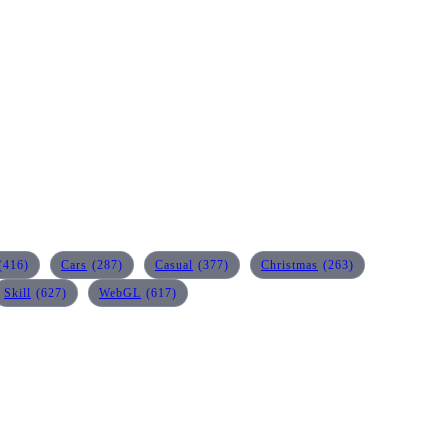
(416)
Cars
(287)
Casual
(377)
Christmas
(263)
Skill
(627)
WebGL
(617)