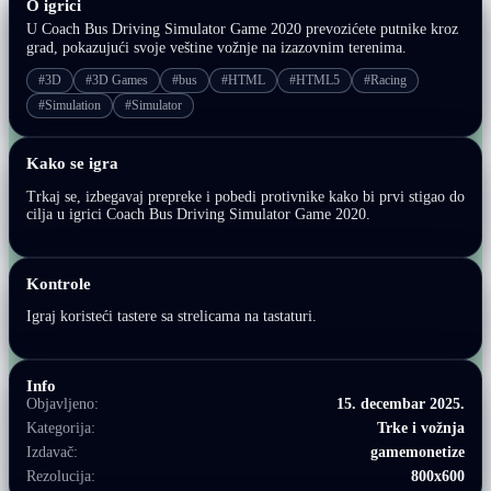
O igrici
U Coach Bus Driving Simulator Game 2020 prevozićete putnike kroz
grad, pokazujući svoje veštine vožnje na izazovnim terenima.
#3D
#3D Games
#bus
#HTML
#HTML5
#Racing
#Simulation
#Simulator
Kako se igra
Trkaj se, izbegavaj prepreke i pobedi protivnike kako bi prvi stigao do
cilja u igrici Coach Bus Driving Simulator Game 2020.
Kontrole
Igraj koristeći tastere sa strelicama na tastaturi.
Info
Objavljeno:
15. decembar 2025.
Kategorija:
Trke i vožnja
Izdavač:
gamemonetize
Rezolucija:
800x600