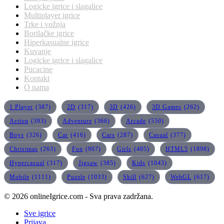
Logicke igrice i slagalice
Multiplayer igrice
Trke i vožnja
Borilačke igrice
Hiperkasualne igrice
Kuvanje
Logicke igrice i slagalice
Pucacine
Kontakt
O nama
1 Player
(387)
2D
(317)
3D
(426)
3D Games
(262)
Action
(393)
Adventure
(366)
Arcade
(550)
Boys
(326)
Car
(416)
Cars
(287)
Casual
(377)
Christmas
(263)
Fun
(907)
Girls
(405)
HTML5
(1898)
Hypercasual
(317)
Jigsaw
(385)
Kids
(1043)
Mobile
(1111)
Puzzle
(1033)
Skill
(627)
WebGL
(617)
© 2026 onlineIgrice.com - Sva prava zadržana.
Sve igrice
Prijava