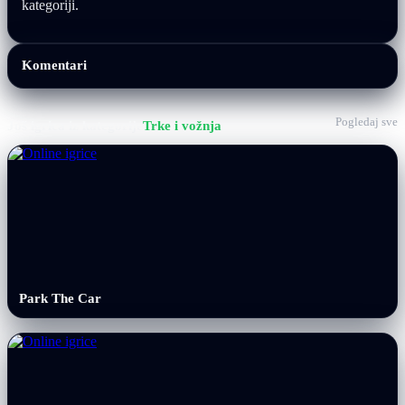
kategoriji.
Komentari
Pogledaj sve
Još igrica iz kategorije
Trke i vožnja
Park The Car