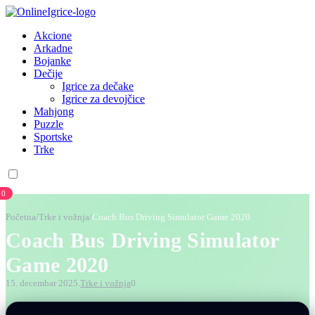
Akcione
Arkadne
Bojanke
Dečije
Igrice za dečake
Igrice za devojčice
Mahjong
Puzzle
Sportske
Trke
0
Početna
/
Trke i vožnja
/
Coach Bus Driving Simulator Game 2020
Coach Bus Driving Simulator
Game 2020
15. decembar 2025.
Trke i vožnja
0