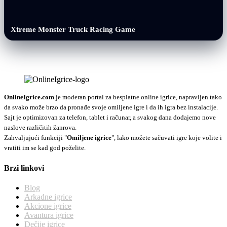
Xtreme Monster Truck Racing Game
OnlineIgrice.com
je moderan portal za besplatne online igrice, napravljen tako
da svako može brzo da pronađe svoje omiljene igre i da ih igra bez instalacije.
Sajt je optimizovan za telefon, tablet i računar, a svakog dana dodajemo nove
naslove različitih žanrova.
Zahvaljujući funkciji "
Omiljene igrice
", lako možete sačuvati igre koje volite i
vratiti im se kad god poželite.
Brzi linkovi
Blog
Arkadne igrice
Akcione igrice
Avantura igrice
Dečije igrice