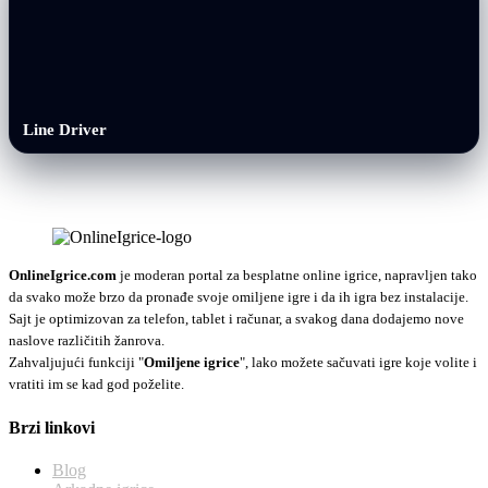
Line Driver
OnlineIgrice.com
je moderan portal za besplatne online igrice, napravljen tako
da svako može brzo da pronađe svoje omiljene igre i da ih igra bez instalacije.
Sajt je optimizovan za telefon, tablet i računar, a svakog dana dodajemo nove
naslove različitih žanrova.
Zahvaljujući funkciji "
Omiljene igrice
", lako možete sačuvati igre koje volite i
vratiti im se kad god poželite.
Brzi linkovi
Blog