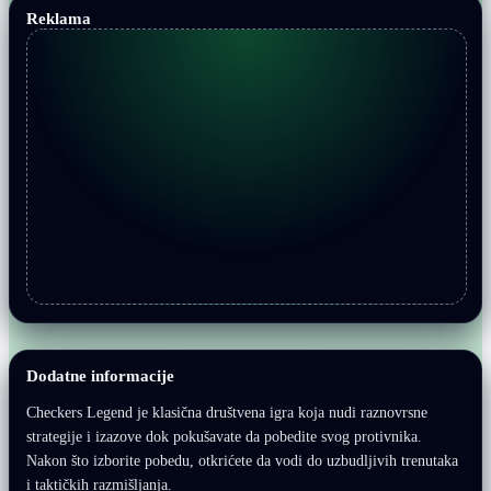
Reklama
Dodatne informacije
Checkers Legend je klasična društvena igra koja nudi raznovrsne
strategije i izazove dok pokušavate da pobedite svog protivnika.
Nakon što izborite pobedu, otkrićete da vodi do uzbudljivih trenutaka
i taktičkih razmišljanja.