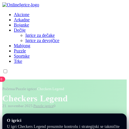
Akcione
Arkadne
Bojanke
Dečije
Igrice za dečake
Igrice za devojčice
Mahjong
Puzzle
Sportske
Trke
0
Početna
/
Puzzle igrice
/
Checkers Legend
Checkers Legend
21. novembar 2025.
Puzzle igrice
0
O igrici
U igri Checkers Legend preuzmite kontrolu i strategijski se takmičite