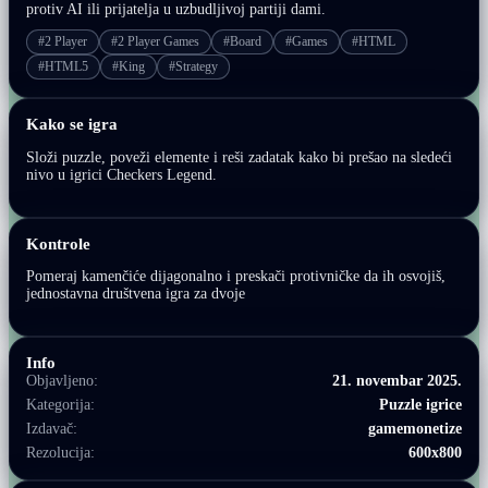
protiv AI ili prijatelja u uzbudljivoj partiji dami.
#2 Player
#2 Player Games
#Board
#Games
#HTML
#HTML5
#King
#Strategy
Kako se igra
Složi puzzle, poveži elemente i reši zadatak kako bi prešao na sledeći
nivo u igrici Checkers Legend.
Kontrole
Pomeraj kamenčiće dijagonalno i preskači protivničke da ih osvojiš,
jednostavna društvena igra za dvoje
Info
Objavljeno:
21. novembar 2025.
Kategorija:
Puzzle igrice
Izdavač:
gamemonetize
Rezolucija:
600x800