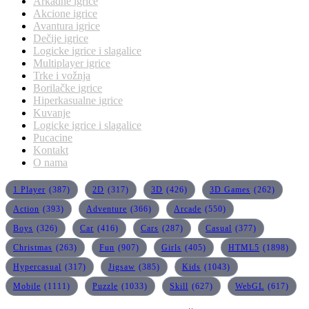
Arkadne igrice
Akcione igrice
Avantura igrice
Dečije igrice
Logicke igrice i slagalice
Multiplayer igrice
Trke i vožnja
Borilačke igrice
Hiperkasualne igrice
Kuvanje
Logicke igrice i slagalice
Pucacine
Kontakt
O nama
1 Player
(387)
2D
(317)
3D
(426)
3D Games
(262)
Action
(393)
Adventure
(366)
Arcade
(550)
Boys
(326)
Car
(416)
Cars
(287)
Casual
(377)
Christmas
(263)
Fun
(907)
Girls
(405)
HTML5
(1898)
Hypercasual
(317)
Jigsaw
(385)
Kids
(1043)
Mobile
(1111)
Puzzle
(1033)
Skill
(627)
WebGL
(617)