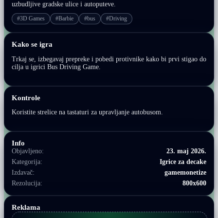
uzbudljive gradske ulice i autoputeve.
#3D Games
#Barbie
#bus
#Driving
Kako se igra
Trkaj se, izbegavaj prepreke i pobedi protivnike kako bi prvi stigao do
cilja u igrici Bus Driving Game.
Kontrole
Koristite strelice na tastaturi za upravljanje autobusom.
Info
Objavljeno:
23. maj 2026.
Kategorija:
Igrice za decake
Izdavač:
gamemonetize
Rezolucija:
800x600
Reklama