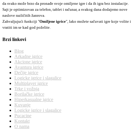
da svako može brzo da pronađe svoje omiljene igre i da ih igra bez instalacije.
Sajt je optimizovan za telefon, tablet i računar, a svakog dana dodajemo nove
naslove različitih žanrova.
Zahvaljujući funkciji "
Omiljene igrice
", lako možete sačuvati igre koje volite i
vratiti im se kad god poželite.
Brzi linkovi
Blog
Arkadne igrice
Akcione igrice
Avantura igrice
Dečije igrice
Logicke igrice i slagalice
Multiplayer igrice
Trke i vožnja
Borilačke igrice
Hiperkasualne igrice
Kuvanje
Logicke igrice i slagalice
Pucacine
Kontakt
O nama