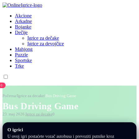
Akcione
Arkadne
Bojanke
Dečije
Igrice za dečake
Igrice za devojčice
Mahjong
Puzzle
Sportske
Trke
0
Početna
/
Igrice za decake
/
Bus Driving Game
Bus Driving Game
23. maj 2026.
Igrice za decake
0
O igrici
U ovoj igri postaćete vozač autobusa i prevoziti putnike kroz