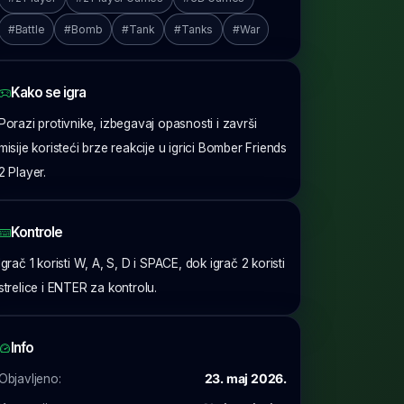
#Battle
#Bomb
#Tank
#Tanks
#War
Kako se igra
Porazi protivnike, izbegavaj opasnosti i završi
misije koristeći brze reakcije u igrici Bomber Friends
2 Player.
Kontrole
Igrač 1 koristi W, A, S, D i SPACE, dok igrač 2 koristi
strelice i ENTER za kontrolu.
Info
Objavljeno:
23. maj 2026.