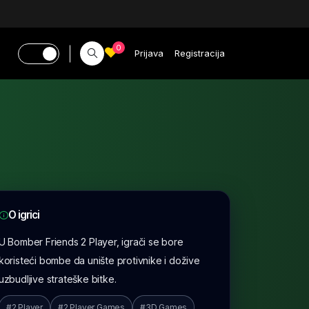
0
Prijava
Registracija
O igrici
U Bomber Friends 2 Player, igrači se bore
koristeći bombe da unište protivnike i dožive
uzbudljive strateške bitke.
#2 Player
#2 Player Games
#3D Games