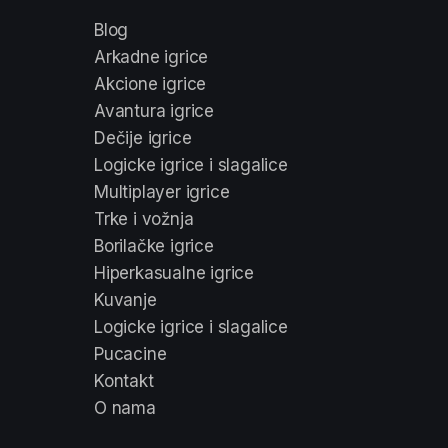
Blog
Arkadne igrice
Akcione igrice
Avantura igrice
Dečije igrice
Logicke igrice i slagalice
Multiplayer igrice
Trke i vožnja
Borilačke igrice
Hiperkasualne igrice
Kuvanje
Logicke igrice i slagalice
Pucacine
Kontakt
O nama