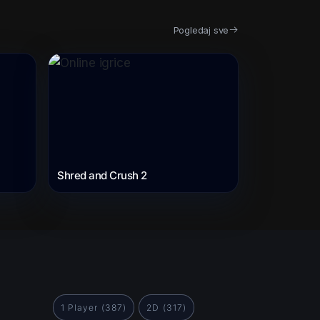
Pogledaj sve
Shred and Crush 2
1 Player
(387)
2D
(317)