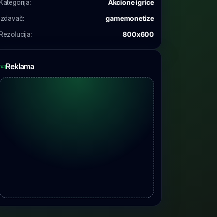
Kategorija:
Akcione igrice
Izdavač:
gamemonetize
Rezolucija:
800x600
Reklama