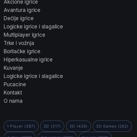
Akcione igrice
Avantura igrice
Dečije igrice
Logicke igrice i slagalice
Multiplayer igrice
Trke i vožnja
Borilačke igrice
Hiperkasualne igrice
Kuvanje
Logicke igrice i slagalice
Pucacine
Kontakt
O nama
1 Player
(387)
2D
(317)
3D
(426)
3D Games
(262)