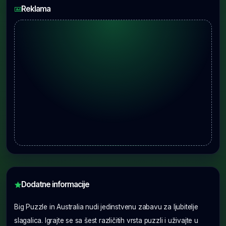
Reklama
Dodatne informacije
Big Puzzle in Australia nudi jedinstvenu zabavu za ljubitelje
slagalica. Igrajte se sa šest različitih vrsta puzzli i uživajte u