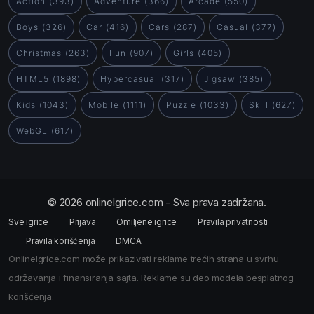
Action
(393)
Adventure
(366)
Arcade
(550)
Boys
(326)
Car
(416)
Cars
(287)
Casual
(377)
Christmas
(263)
Fun
(907)
Girls
(405)
HTML5
(1898)
Hypercasual
(317)
Jigsaw
(385)
Kids
(1043)
Mobile
(1111)
Puzzle
(1033)
Skill
(627)
WebGL
(617)
© 2026 onlineIgrice.com - Sva prava zadržana.
Sve igrice
Prijava
Omiljene igrice
Pravila privatnosti
Pravila korišćenja
DMCA
OnlineIgrice.com može prikazivati reklame trećih strana u svrhu
održavanja i finansiranja sajta. Reklame su deo modela besplatnog
korišćenja.