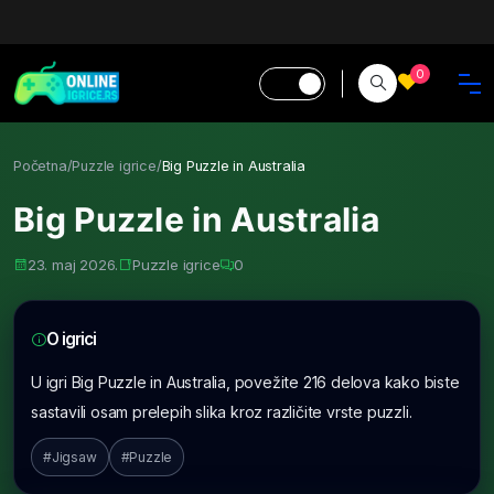
0
Početna
/
Puzzle igrice
/
Big Puzzle in Australia
Big Puzzle in Australia
23. maj 2026.
Puzzle igrice
0
O igrici
U igri Big Puzzle in Australia, povežite 216 delova kako biste
sastavili osam prelepih slika kroz različite vrste puzzli.
#Jigsaw
#Puzzle