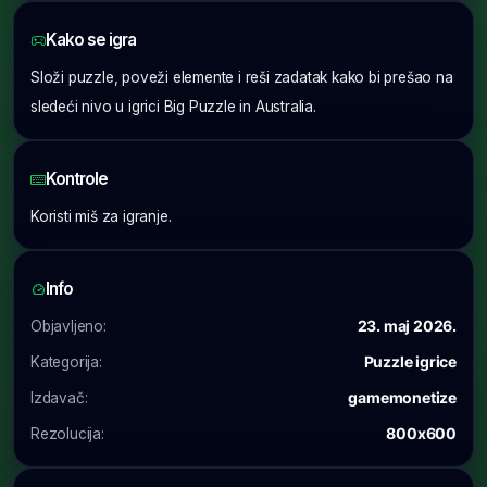
Kako se igra
Složi puzzle, poveži elemente i reši zadatak kako bi prešao na
sledeći nivo u igrici Big Puzzle in Australia.
Kontrole
Koristi miš za igranje.
Info
Objavljeno:
23. maj 2026.
Kategorija:
Puzzle igrice
Izdavač:
gamemonetize
Rezolucija:
800x600