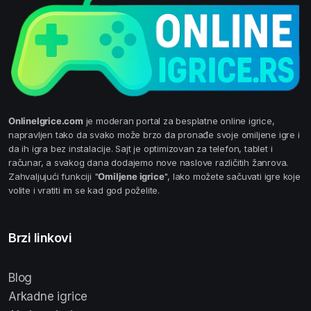
OnlineIgrice.com
je moderan portal za besplatne online igrice,
napravljen tako da svako može brzo da pronađe svoje omiljene igre i
da ih igra bez instalacije. Sajt je optimizovan za telefon, tablet i
računar, a svakog dana dodajemo nove naslove različitih žanrova.
Zahvaljujući funkciji "
Omiljene igrice
", lako možete sačuvati igre koje
volite i vratiti im se kad god poželite.
Brzi linkovi
Blog
Arkadne igrice