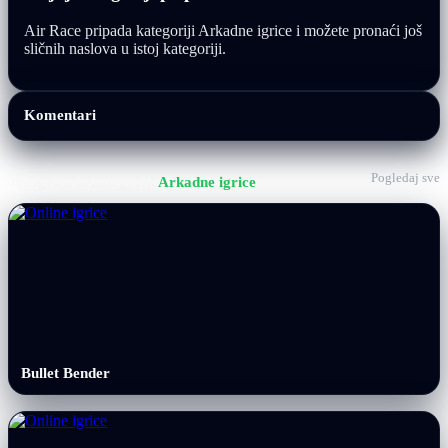
Air Race pripada kategoriji Arkadne igrice i možete pronaći još
sličnih naslova u istoj kategoriji.
Komentari
Pogledaj sve
Još igrica iz kategorije
Arkadne igrice
Bullet Bender