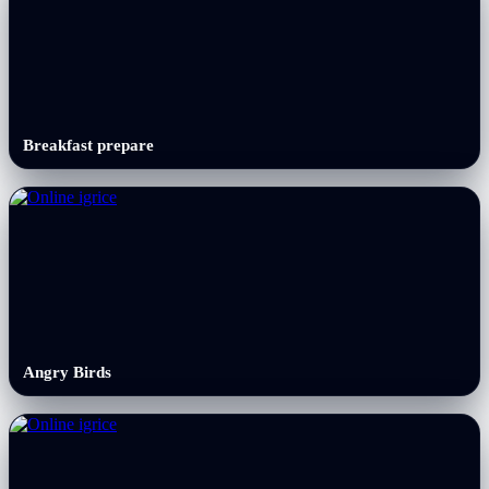
Breakfast prepare
Angry Birds