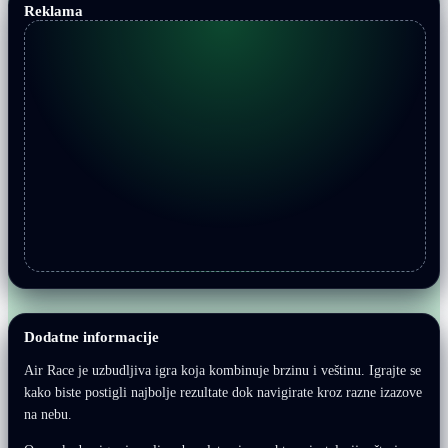
Reklama
Dodatne informacije
Air Race je uzbudljiva igra koja kombinuje brzinu i veštinu. Igrajte se
kako biste postigli najbolje rezultate dok navigirate kroz razne izazove
na nebu.