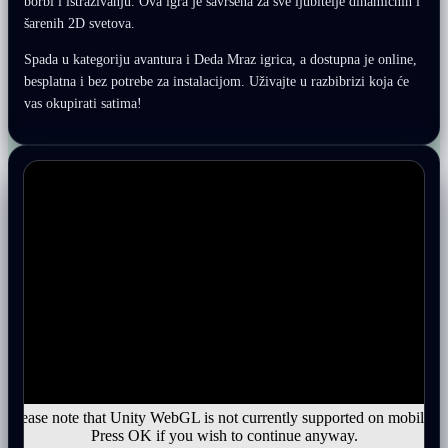
borbi i istraživanju. Ova igra je savršena za sve ljubitelje dinamičnih i
šarenih 2D svetova.
Spada u kategoriju avantura i Deda Mraz igrica, a dostupna je online,
besplatna i bez potrebe za instalacijom. Uživajte u razbibrizi koja će
vas okupirati satima!