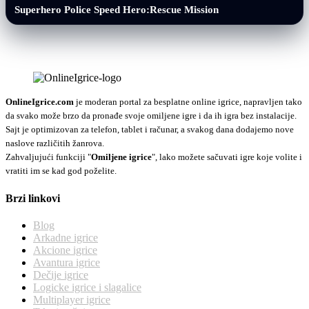
Superhero Police Speed Hero:Rescue Mission
OnlineIgrice.com
je moderan portal za besplatne online igrice, napravljen tako
da svako može brzo da pronađe svoje omiljene igre i da ih igra bez instalacije.
Sajt je optimizovan za telefon, tablet i računar, a svakog dana dodajemo nove
naslove različitih žanrova.
Zahvaljujući funkciji "
Omiljene igrice
", lako možete sačuvati igre koje volite i
vratiti im se kad god poželite.
Brzi linkovi
Blog
Arkadne igrice
Akcione igrice
Avantura igrice
Dečije igrice
Logicke igrice i slagalice
Multiplayer igrice