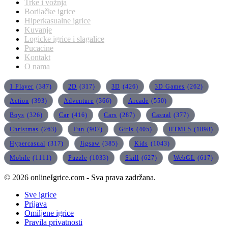
Trke i vožnja
Borilačke igrice
Hiperkasualne igrice
Kuvanje
Logicke igrice i slagalice
Pucacine
Kontakt
O nama
1 Player
(387)
2D
(317)
3D
(426)
3D Games
(262)
Action
(393)
Adventure
(366)
Arcade
(550)
Boys
(326)
Car
(416)
Cars
(287)
Casual
(377)
Christmas
(263)
Fun
(907)
Girls
(405)
HTML5
(1898)
Hypercasual
(317)
Jigsaw
(385)
Kids
(1043)
Mobile
(1111)
Puzzle
(1033)
Skill
(627)
WebGL
(617)
© 2026 onlineIgrice.com - Sva prava zadržana.
Sve igrice
Prijava
Omiljene igrice
Pravila privatnosti