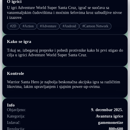
O igrici
U igri Adventure World Super Santa Cruz, igrač se suočava sa
vanzemaljskim čudovištima i moćnim šefovima kroz uzbudljive nivoe
i izazove.
#2D
#Action
#Adventure
#Android
#Cartoon Network
Kako se igra
Trkaj se, izbegavaj prepreke i pobedi protivnike kako bi prvi stigao do
cilja u igrici Adventure World Super Santa Cruz.
Kontrole
Warrior Santa Hero je najbolja beskonačna akcijska igra sa različitim
likovima, lakim upravljanjem i sjajnim power-up-ovima.
Info
Objavljeno:
9. decembar 2025.
Kategorija:
Avantura igrice
Izdavač:
gamemonetize
Rezolucija:
800x600