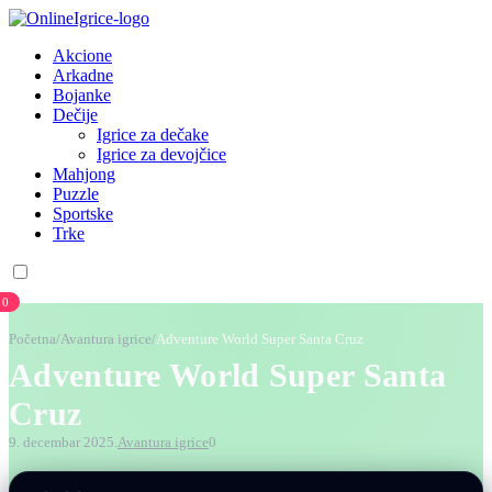
Akcione
Arkadne
Bojanke
Dečije
Igrice za dečake
Igrice za devojčice
Mahjong
Puzzle
Sportske
Trke
0
Početna
/
Avantura igrice
/
Adventure World Super Santa Cruz
Adventure World Super Santa
Cruz
9. decembar 2025.
Avantura igrice
0