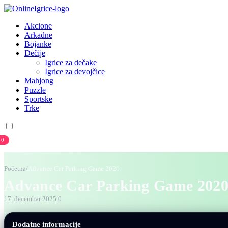
Akcione
Arkadne
Bojanke
Dečije
Igrice za dečake
Igrice za devojčice
Mahjong
Puzzle
Sportske
Trke
0
Prijava
Registracija
Početna
/
Advance Car Parking Game 2020
Advance Car Parking Game 202
17. decembar 2025.
0
Dodatne informacije