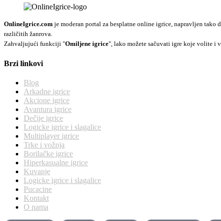
OnlineIgrice.com
je moderan portal za besplatne online igrice, napravljen tako d
različitih žanrova.
Zahvaljujući funkciji "
Omiljene igrice
", lako možete sačuvati igre koje volite i v
Brzi linkovi
Blog
Arkadne igrice
Akcione igrice
Avantura igrice
Dečije igrice
Logicke igrice i slagalice
Multiplayer igrice
Trke i vožnja
Borilačke igrice
Hiperkasualne igrice
Kuvanje
Logicke igrice i slagalice
Pucacine
Kontakt
O nama