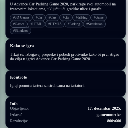
U Advance Car Parking Game 2020, parkirajte svoj automobil na
izazovnim lokacijama, uključujući gradske ulice i garaže.
#3D Games
#Car
#Cars
#city
#drifting
#Game
#Games
#HTML
#HTML5
#Parking
#Simulation
#Simulator
Kako se igra
Trkaj se, izbegavaj prepreke i pobedi protivnike kako bi prvi stigao
do cilja u igrici Advance Car Parking Game 2020.
Kontrole
Igraj pomoću tastera sa strelicama na tastaturi.
Info
Objavljeno:
17. decembar 2025.
Izdavač:
gamemonetize
Rezolucija:
800x600