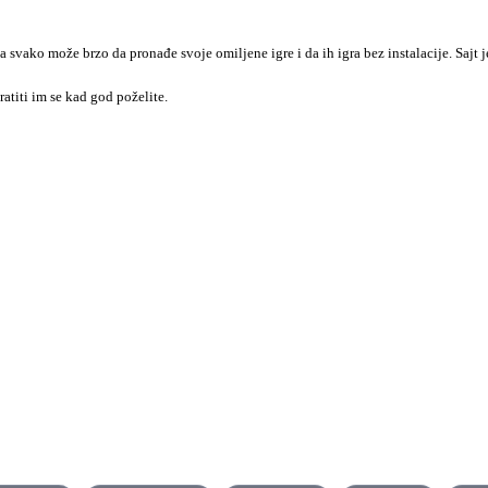
a svako može brzo da pronađe svoje omiljene igre i da ih igra bez instalacije. Sajt
ratiti im se kad god poželite.