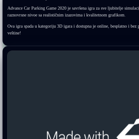
Advance Car Parking Game 2020 je savršena igra za sve ljubitelje simulacija
raznovrsne nivoe sa realističnim izazovima i kvalitetnom grafikom.
Ova igra spada u kategoriju 3D igara i dostupna je online, besplatno i bez 
veštine!