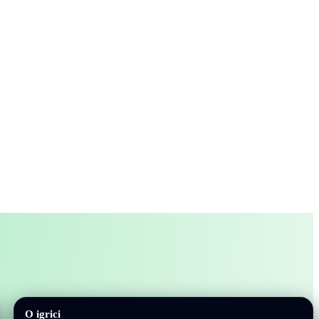
O igrici