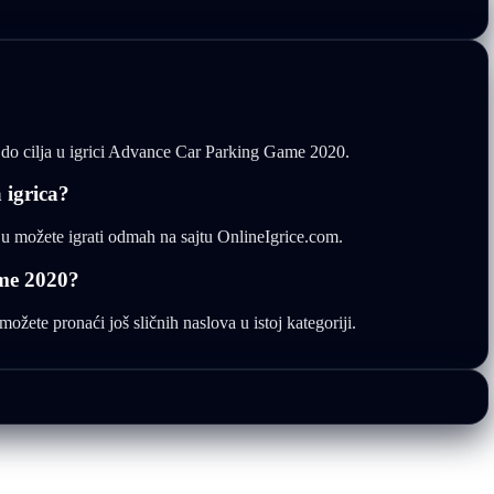
ao do cilja u igrici Advance Car Parking Game 2020.
 igrica?
u možete igrati odmah na sajtu OnlineIgrice.com.
me 2020?
žete pronaći još sličnih naslova u istoj kategoriji.