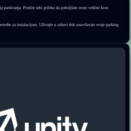
 parkiranja. Pružite sebi priliku da poboljšate svoje veštine kroz
potrebe za instalacijom. Uživajte u zabavi dok usavršavate svoje parking